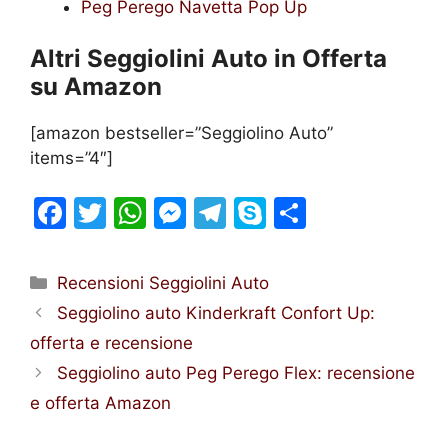
Peg Perego Navetta Pop Up
Altri Seggiolini Auto in Offerta
su Amazon
[amazon bestseller=”Seggiolino Auto”
items=”4″]
F
T
W
M
T
S
C
a
w
h
e
el
k
o
c
itt
at
s
e
y
n
Categorie
Recensioni Seggiolini Auto
e
er
s
s
gr
p
di
Seggiolino auto Kinderkraft Confort Up:
b
A
e
a
e
vi
offerta e recensione
o
p
n
m
di
Seggiolino auto Peg Perego Flex: recensione
o
p
g
e offerta Amazon
k
er